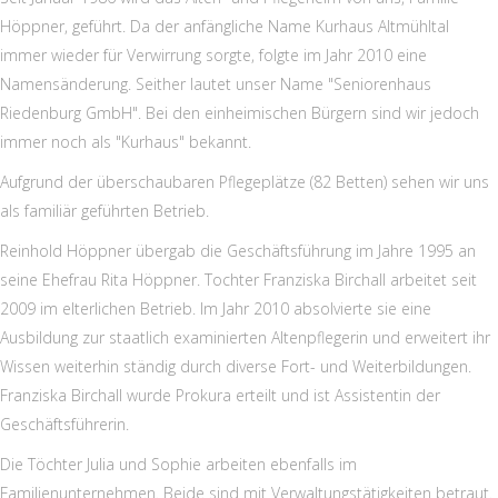
Höppner, geführt. Da der anfängliche Name Kurhaus Altmühltal
immer wieder für Verwirrung sorgte, folgte im Jahr 2010 eine
Namensänderung. Seither lautet unser Name "Seniorenhaus
Riedenburg GmbH". Bei den einheimischen Bürgern sind wir jedoch
immer noch als "Kurhaus" bekannt.
Aufgrund der überschaubaren Pflegeplätze (82 Betten) sehen wir uns
als familiär geführten Betrieb.
Reinhold Höppner übergab die Geschäftsführung im Jahre 1995 an
seine Ehefrau Rita Höppner. Tochter Franziska Birchall arbeitet seit
2009 im elterlichen Betrieb. Im Jahr 2010 absolvierte sie eine
Ausbildung zur staatlich examinierten Altenpflegerin und erweitert ihr
Wissen weiterhin ständig durch diverse Fort- und Weiterbildungen.
Franziska Birchall wurde Prokura erteilt und ist Assistentin der
Geschäftsführerin.
Die Töchter Julia und Sophie arbeiten ebenfalls im
Familienunternehmen. Beide sind mit Verwaltungstätigkeiten betraut.