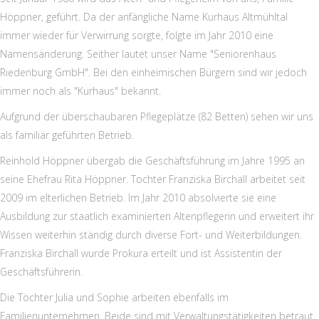
Höppner, geführt. Da der anfängliche Name Kurhaus Altmühltal
immer wieder für Verwirrung sorgte, folgte im Jahr 2010 eine
Namensänderung. Seither lautet unser Name "Seniorenhaus
Riedenburg GmbH". Bei den einheimischen Bürgern sind wir jedoch
immer noch als "Kurhaus" bekannt.
Aufgrund der überschaubaren Pflegeplätze (82 Betten) sehen wir uns
als familiär geführten Betrieb.
Reinhold Höppner übergab die Geschäftsführung im Jahre 1995 an
seine Ehefrau Rita Höppner. Tochter Franziska Birchall arbeitet seit
2009 im elterlichen Betrieb. Im Jahr 2010 absolvierte sie eine
Ausbildung zur staatlich examinierten Altenpflegerin und erweitert ihr
Wissen weiterhin ständig durch diverse Fort- und Weiterbildungen.
Franziska Birchall wurde Prokura erteilt und ist Assistentin der
Geschäftsführerin.
Die Töchter Julia und Sophie arbeiten ebenfalls im
Familienunternehmen. Beide sind mit Verwaltungstätigkeiten betraut.