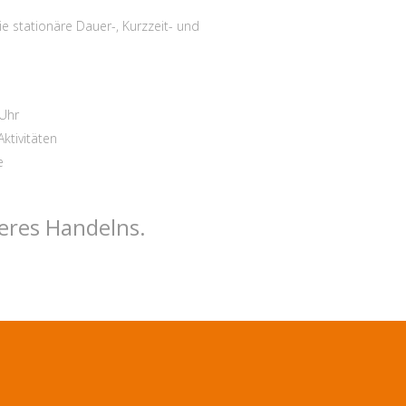
e stationäre Dauer-, Kurzzeit- und
 Uhr
ktivitäten
e
eres Handelns.