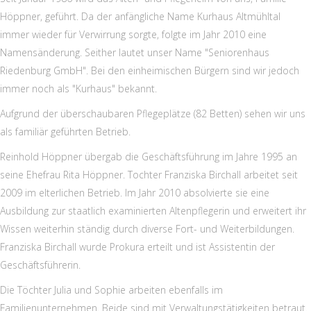
Höppner, geführt. Da der anfängliche Name Kurhaus Altmühltal
immer wieder für Verwirrung sorgte, folgte im Jahr 2010 eine
Namensänderung. Seither lautet unser Name "Seniorenhaus
Riedenburg GmbH". Bei den einheimischen Bürgern sind wir jedoch
immer noch als "Kurhaus" bekannt.
Aufgrund der überschaubaren Pflegeplätze (82 Betten) sehen wir uns
als familiär geführten Betrieb.
Reinhold Höppner übergab die Geschäftsführung im Jahre 1995 an
seine Ehefrau Rita Höppner. Tochter Franziska Birchall arbeitet seit
2009 im elterlichen Betrieb. Im Jahr 2010 absolvierte sie eine
Ausbildung zur staatlich examinierten Altenpflegerin und erweitert ihr
Wissen weiterhin ständig durch diverse Fort- und Weiterbildungen.
Franziska Birchall wurde Prokura erteilt und ist Assistentin der
Geschäftsführerin.
Die Töchter Julia und Sophie arbeiten ebenfalls im
Familienunternehmen. Beide sind mit Verwaltungstätigkeiten betraut.